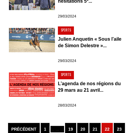
hésitations 5*...
29/03/2024
SPORTS
Julien Anquetin « Sous l’aile
de Simon Delestre »...
29/03/2024
SPORTS
L’agenda de nos régions du
29 mars au 21 avril...
28/03/2024
PRÉCÉDENT
1
... ... ...
19
20
21
22
23