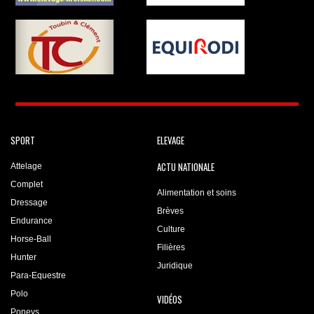
SPORT
ELEVAGE
ACTU NATIONALE
Attelage
Complet
Alimentation et soins
Dressage
Brèves
Endurance
Culture
Horse-Ball
Filières
Hunter
Juridique
Para-Equestre
Polo
VIDÉOS
Poneys