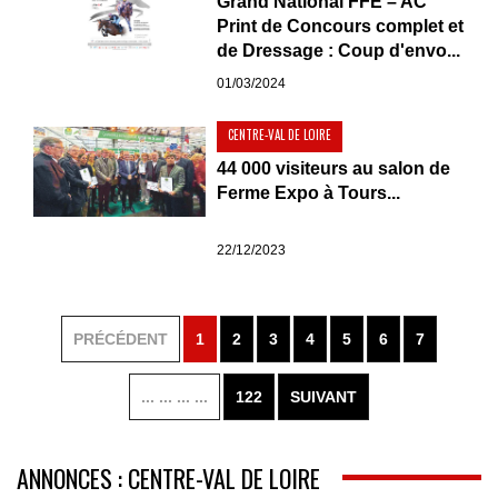
Grand National FFE – AC
Print de Concours complet et
de Dressage : Coup d'envo...
01/03/2024
CENTRE-VAL DE LOIRE
44 000 visiteurs au salon de
Ferme Expo à Tours...
22/12/2023
PRÉCÉDENT
1
2
3
4
5
6
7
... ... ... ...
122
SUIVANT
ANNONCES : CENTRE-VAL DE LOIRE