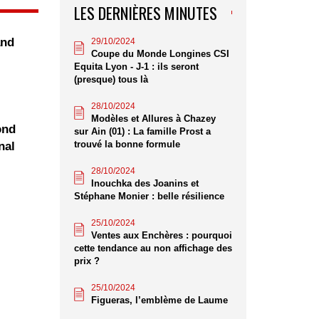
LES DERNIÈRES MINUTES
and
29/10/2024
Coupe du Monde Longines CSI
Equita Lyon - J-1 : ils seront
(presque) tous là
28/10/2024
Modèles et Allures à Chazey
ond
sur Ain (01) : La famille Prost a
trouvé la bonne formule
nal
28/10/2024
Inouchka des Joanins et
Stéphane Monier : belle résilience
25/10/2024
Ventes aux Enchères : pourquoi
cette tendance au non affichage des
prix ?
25/10/2024
Figueras, l’emblème de Laume