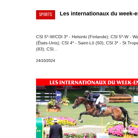
Les internationaux du week-en
SPORTS
CSI 5*-W/CDI 3* - Helsinki (Finlande); CSI 5*-W - W
(États-Unis); CSI 4* - Saint-Lô (50); CSI 3* - St Tro
(83); CSI...
24/10/2024