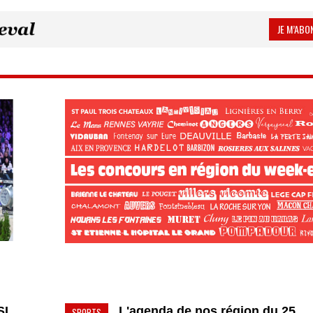
JE M’ABON
SI
L'agenda de nos région du 25
SPORTS