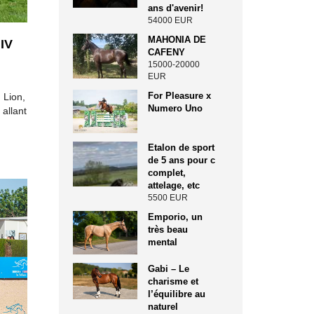
ans d'avenir!
54000 EUR
MAHONIA DE
 IV
CAFENY
15000-20000
EUR
For Pleasure x
 Lion,
Numero Uno
 allant
Etalon de sport
de 5 ans pour c
complet,
attelage, etc
5500 EUR
Emporio, un
très beau
mental
Gabi – Le
charisme et
l’équilibre au
naturel