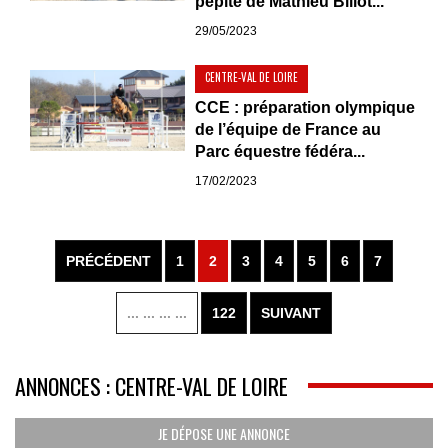
pépite de Mathieu Billot...
29/05/2023
CENTRE-VAL DE LOIRE
CCE : préparation olympique
de l’équipe de France au
Parc équestre fédéra...
17/02/2023
PRÉCÉDENT
1
2
3
4
5
6
7
... ... ... ...
122
SUIVANT
ANNONCES : CENTRE-VAL DE LOIRE
JE DÉPOSE UNE ANNONCE