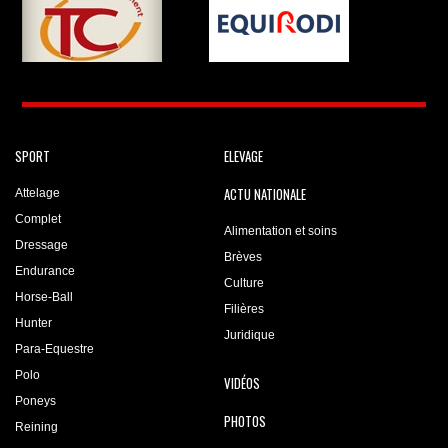
SPORT
ELEVAGE
ACTU NATIONALE
Attelage
Complet
Alimentation et soins
Dressage
Brèves
Endurance
Culture
Horse-Ball
Filières
Hunter
Juridique
Para-Equestre
Polo
VIDÉOS
Poneys
PHOTOS
Reining