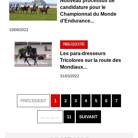
Nouveau processus de
candidature pour le
Championnat du Monde
d'Endurance...
10/09/2022
PARA-EQUESTRE
Les para-dresseurs
Tricolores sur la route des
Mondiaux...
31/03/2022
PRÉCÉDENT
1
2
3
4
5
6
7
... ... ... ...
11
SUIVANT