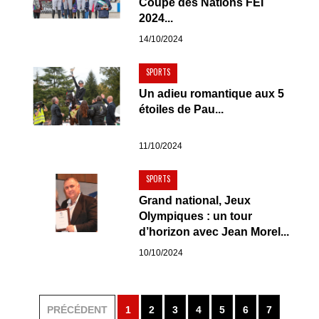
Coupe des Nations FEI
2024...
14/10/2024
SPORTS
Un adieu romantique aux 5
étoiles de Pau...
11/10/2024
SPORTS
Grand national, Jeux
Olympiques : un tour
d’horizon avec Jean Morel...
10/10/2024
PRÉCÉDENT
1
2
3
4
5
6
7