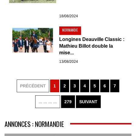
18/08/2024
NORMANDIE
Longines Deauville Classic :
Mathieu Billot double la
mise...
13/08/2024
PRÉCÉDENT
1
2
3
4
5
6
7
... ... ... ...
279
SUIVANT
ANNONCES : NORMANDIE