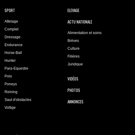
SPORT
ELEVAGE
ACTU NATIONALE
Attelage
Complet
Alimentation et soins
Dressage
Brèves
Endurance
Culture
Horse-Ball
Filières
Hunter
Juridique
Para-Equestre
Polo
VIDÉOS
Poneys
PHOTOS
Reining
Saut d'obstacles
ANNONCES
Voltige