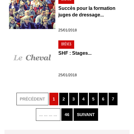
Succès pour la formation
juges de dressage...
25/01/2018
BRÈVES
SHF : Stages...
25/01/2018
PRÉCÉDENT
1
2
3
4
5
6
7
... ... ... ...
46
SUIVANT