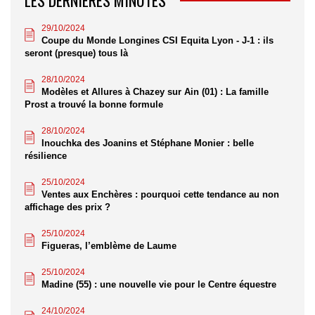
29/10/2024
Coupe du Monde Longines CSI Equita Lyon - J-1 : ils
seront (presque) tous là
28/10/2024
Modèles et Allures à Chazey sur Ain (01) : La famille
Prost a trouvé la bonne formule
28/10/2024
Inouchka des Joanins et Stéphane Monier : belle
résilience
25/10/2024
Ventes aux Enchères : pourquoi cette tendance au non
affichage des prix ?
25/10/2024
Figueras, l’emblème de Laume
25/10/2024
Madine (55) : une nouvelle vie pour le Centre équestre
24/10/2024