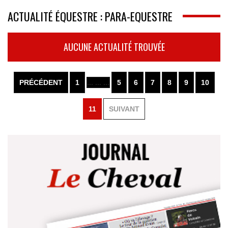
ACTUALITÉ ÉQUESTRE : PARA-EQUESTRE
AUCUNE ACTUALITÉ TROUVÉE
PRÉCÉDENT
1
... ... ...
5
6
7
8
9
10
11
SUIVANT