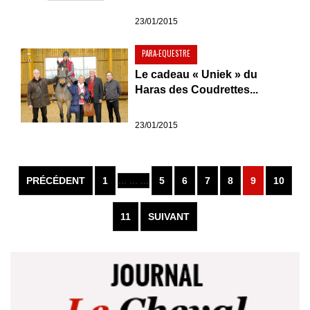
23/01/2015
PARA-EQUESTRE
Le cadeau « Uniek » du
Haras des Coudrettes...
23/01/2015
PRÉCÉDENT
1
... ... ...
5
6
7
8
9
10
11
SUIVANT