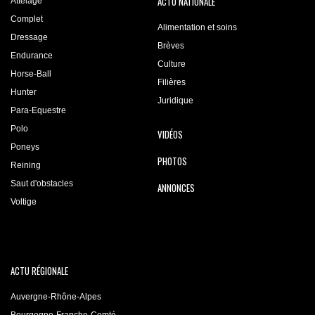
ACTU NATIONALE
Attelage
Complet
Alimentation et soins
Dressage
Brèves
Endurance
Culture
Horse-Ball
Filières
Hunter
Juridique
Para-Equestre
Polo
VIDÉOS
Poneys
PHOTOS
Reining
Saut d'obstacles
ANNONCES
Voltige
ACTU RÉGIONALE
Auvergne-Rhône-Alpes
Bourgogne-Franche-Comté