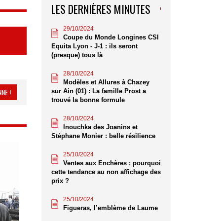
LES DERNIÈRES MINUTES
29/10/2024
Coupe du Monde Longines CSI
Equita Lyon - J-1 : ils seront
(presque) tous là
28/10/2024
Modèles et Allures à Chazey
NE !
sur Ain (01) : La famille Prost a
trouvé la bonne formule
28/10/2024
Inouchka des Joanins et
Stéphane Monier : belle résilience
25/10/2024
Ventes aux Enchères : pourquoi
cette tendance au non affichage des
prix ?
25/10/2024
Figueras, l’emblème de Laume