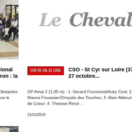
ional
CSO - St Cyr sur Loire (37
CENTRE-VAL DE LOIRE
on : la
27 octobre...
Obstacles
GP Amat 2 (1,05 m) : 1. Gerard Fourmond/Auky Cool; 2
ns le
Maeva Fouassier/Omysito des Touches; 3. Alain Abbou/
de Coeur; 4. Therese Rince ...
21/11/2019