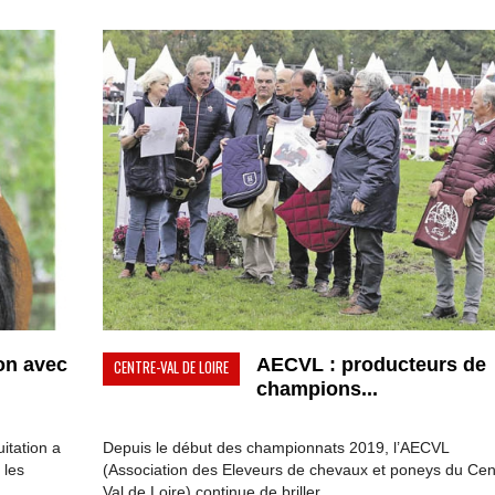
on avec
AECVL : producteurs de
CENTRE-VAL DE LOIRE
champions...
itation a
Depuis le début des championnats 2019, l’AECVL
 les
(Association des Eleveurs de chevaux et poneys du Cen
Val de Loire) continue de briller...