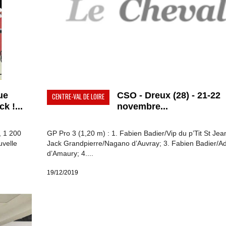
ue
CSO - Dreux (28) - 21-22
CENTRE-VAL DE LOIRE
k !...
novembre...
, 1 200
GP Pro 3 (1,20 m) : 1. Fabien Badier/Vip du p’Tit St Jean
uvelle
Jack Grandpierre/Nagano d’Auvray; 3. Fabien Badier/A
d’Amaury; 4....
19/12/2019