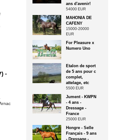
ans d'avenir!
54000 EUR
MAHONIA DE
CAFENY
15000-20000
EUR
For Pleasure x
Numero Uno
Etalon de sport
de 5 ans pour c
) -
complet,
attelage, etc
5500 EUR
Jument - KWPN
.
- 4 ans -
Arnac
Dressage -
France
25000 EUR
Hongre - Selle
Français - 9 ans
- Dressage -