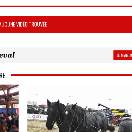
AUCUNE VIDÉO TROUVÉE
JE M’ABON
RE