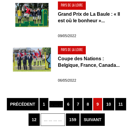
PAYS DE LA LOIRE
Grand Prix de La Baule : « Il
est où le bonheur »...
09/05/2022
PAYS DE LA LOIRE
Coupe des Nations :
Belgique, France, Canada...
06/05/2022
PRÉCÉDENT
1
... ... ...
6
7
8
9
10
11
12
... ... ... ...
159
SUIVANT