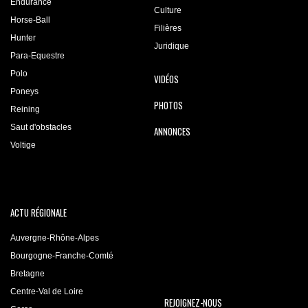
Endurance
Culture
Horse-Ball
Filières
Hunter
Juridique
Para-Equestre
Polo
VIDÉOS
Poneys
PHOTOS
Reining
Saut d'obstacles
ANNONCES
Voltige
ACTU RÉGIONALE
Auvergne-Rhône-Alpes
Bourgogne-Franche-Comté
Bretagne
Centre-Val de Loire
REJOIGNEZ-NOUS