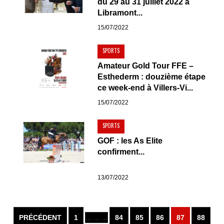
du 29 au 31 juillet 2022 à
Libramont...
15/07/2022
SPORTS
Amateur Gold Tour FFE –
Esthederm : douzième étape
ce week-end à Villers-Vi...
15/07/2022
SPORTS
GOF : les As Elite
confirment...
13/07/2022
PRÉCÉDENT
1
... ... ...
84
85
86
87
88