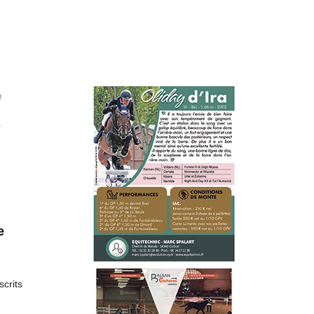
e
scrits