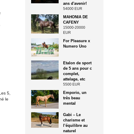
ans d'avenir!
54000 EUR
MAHONIA DE
CAFENY
15000-20000
EUR
For Pleasure x
Numero Uno
Etalon de sport
de 5 ans pour c
complet,
attelage, etc
5500 EUR
Emporio, un
Les 5,
très beau
né le
mental
Gabi – Le
charisme et
l’équilibre au
naturel