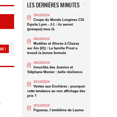
LES DERNIÈRES MINUTES
29/10/2024
Coupe du Monde Longines CSI
Equita Lyon - J-1 : ils seront
(presque) tous là
28/10/2024
Modèles et Allures à Chazey
NE !
sur Ain (01) : La famille Prost a
trouvé la bonne formule
28/10/2024
Inouchka des Joanins et
Stéphane Monier : belle résilience
25/10/2024
Ventes aux Enchères : pourquoi
cette tendance au non affichage des
prix ?
25/10/2024
Figueras, l’emblème de Laume