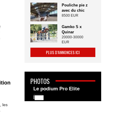
Pouliche pie z
avec du chic
8500 EUR
Gamko S x
Quinar
20000-30000
EUR
PLUS D’ANNONCES ICI
PHOTOS
tion
Le podium Pro Elite
 les
s