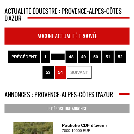
ACTUALITÉ ÉQUESTRE : PROVENCE-ALPES-CÔTES
D'AZUR
AUCUNE ACTUALITÉ TROUVÉE
PRÉCÉDENT
1
... ... ...
48
49
50
51
52
53
54
SUIVANT
ANNONCES : PROVENCE-ALPES-CÔTES D'AZUR
JE DÉPOSE UNE ANNONCE
Pouliche CDF d'avenir
7000-10000 EUR