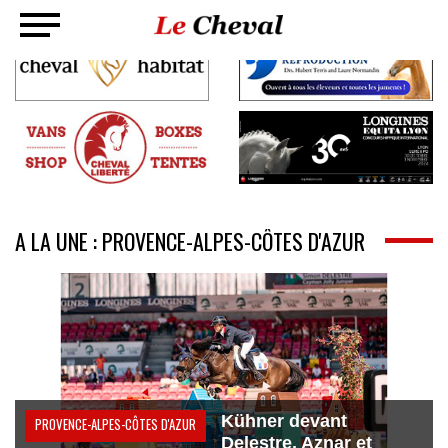
A LA UNE : PROVENCE-ALPES-CÔTES D'AZUR
Kühner devant
PROVENCE-ALPES-CÔTES D'AZUR
Delestre, Aznar et