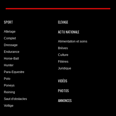
SPORT
ELEVAGE
ACTU NATIONALE
Attelage
Complet
Alimentation et soins
Dressage
Brèves
Endurance
Culture
Horse-Ball
Filières
Hunter
Juridique
Para-Equestre
Polo
VIDÉOS
Poneys
PHOTOS
Reining
Saut d'obstacles
ANNONCES
Voltige