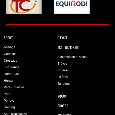
SPORT
ELEVAGE
ACTU NATIONALE
Attelage
Complet
Alimentation et soins
Dressage
Brèves
Endurance
Culture
Horse-Ball
Filières
Hunter
Juridique
Para-Equestre
Polo
VIDÉOS
Poneys
PHOTOS
Reining
Saut d'obstacles