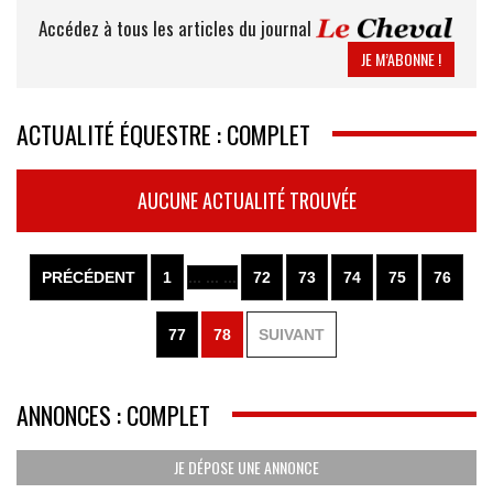
Accédez à tous les articles du journal
JE M’ABONNE !
ACTUALITÉ ÉQUESTRE : COMPLET
AUCUNE ACTUALITÉ TROUVÉE
PRÉCÉDENT
1
... ... ...
72
73
74
75
76
77
78
SUIVANT
ANNONCES : COMPLET
JE DÉPOSE UNE ANNONCE