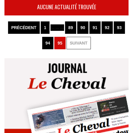
AUCUNE ACTUALITÉ TROUVÉE
PRÉCÉDENT
1
... ... ...
89
90
91
92
93
94
95
SUIVANT