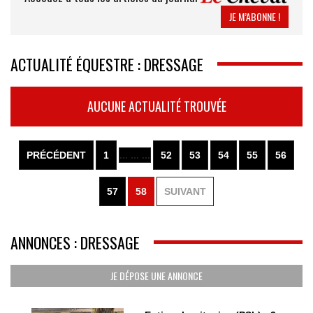
JE M’ABONNE !
ACTUALITÉ ÉQUESTRE : DRESSAGE
AUCUNE ACTUALITÉ TROUVÉE
PRÉCÉDENT
1
... ... ...
52
53
54
55
56
57
58
SUIVANT
ANNONCES : DRESSAGE
JE DÉPOSE UNE ANNONCE