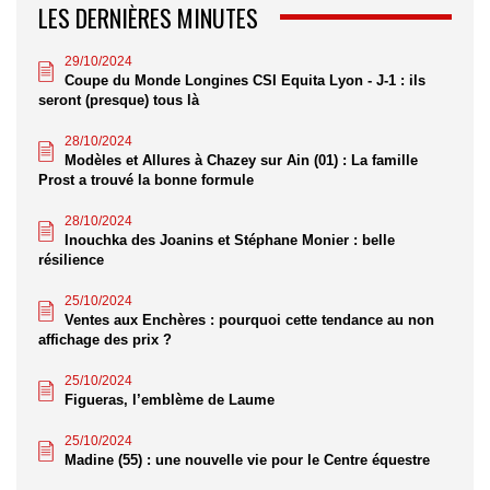
LES DERNIÈRES MINUTES
29/10/2024
Coupe du Monde Longines CSI Equita Lyon - J-1 : ils
seront (presque) tous là
28/10/2024
Modèles et Allures à Chazey sur Ain (01) : La famille
Prost a trouvé la bonne formule
28/10/2024
Inouchka des Joanins et Stéphane Monier : belle
résilience
25/10/2024
Ventes aux Enchères : pourquoi cette tendance au non
affichage des prix ?
25/10/2024
Figueras, l’emblème de Laume
25/10/2024
Madine (55) : une nouvelle vie pour le Centre équestre