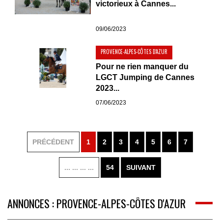
victorieux à Cannes...
09/06/2023
PROVENCE-ALPES-CÔTES D'AZUR
Pour ne rien manquer du
LGCT Jumping de Cannes
2023...
07/06/2023
PRÉCÉDENT
1
2
3
4
5
6
7
... ... ... ...
54
SUIVANT
ANNONCES : PROVENCE-ALPES-CÔTES D'AZUR