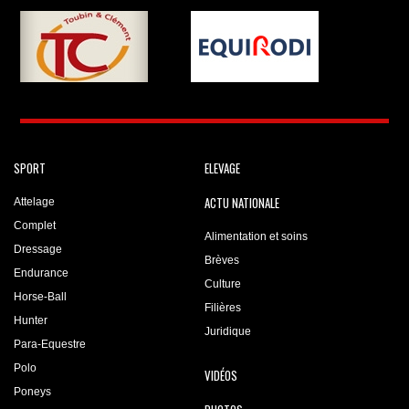
SPORT
ELEVAGE
ACTU NATIONALE
Attelage
Complet
Alimentation et soins
Dressage
Brèves
Endurance
Culture
Horse-Ball
Filières
Hunter
Juridique
Para-Equestre
Polo
VIDÉOS
Poneys