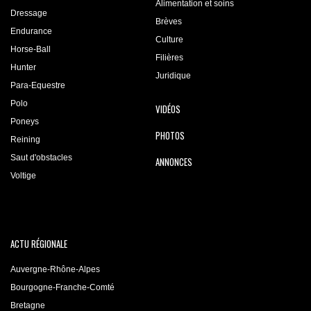
Alimentation et soins
Dressage
Brèves
Endurance
Culture
Horse-Ball
Filières
Hunter
Juridique
Para-Equestre
Polo
VIDÉOS
Poneys
PHOTOS
Reining
Saut d'obstacles
ANNONCES
Voltige
ACTU RÉGIONALE
Auvergne-Rhône-Alpes
Bourgogne-Franche-Comté
Bretagne