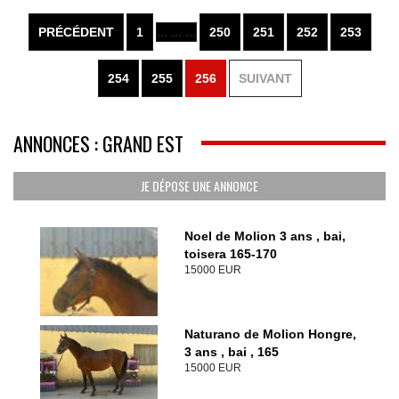
PRÉCÉDENT
1
... ... ...
250
251
252
253
254
255
256
SUIVANT
ANNONCES : GRAND EST
JE DÉPOSE UNE ANNONCE
Noel de Molion 3 ans , bai,
toisera 165-170
15000 EUR
Naturano de Molion Hongre,
3 ans , bai , 165
15000 EUR