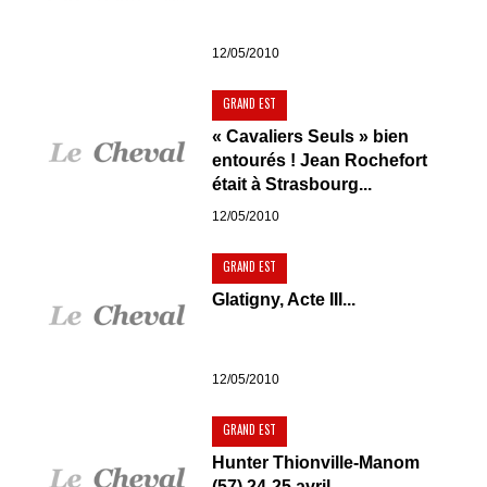
12/05/2010
GRAND EST
« Cavaliers Seuls » bien
entourés ! Jean Rochefort
était à Strasbourg...
12/05/2010
GRAND EST
Glatigny, Acte III...
12/05/2010
GRAND EST
Hunter Thionville-Manom
(57) 24-25 avril ...