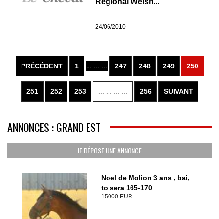
Régional Welsh...
24/06/2010
PRÉCÉDENT
1
... ... ...
247
248
249
250
251
252
253
... ... ... ...
256
SUIVANT
ANNONCES : GRAND EST
JE DÉPOSE UNE ANNONCE
Noel de Molion 3 ans , bai,
toisera 165-170
15000 EUR