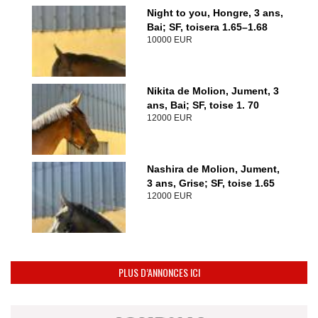
Night to you, Hongre, 3 ans,
Bai; SF, toisera 1.65–1.68
10000 EUR
Nikita de Molion, Jument, 3
ans, Bai; SF, toise 1. 70
12000 EUR
Nashira de Molion, Jument,
3 ans, Grise; SF, toise 1.65
12000 EUR
PLUS D’ANNONCES ICI