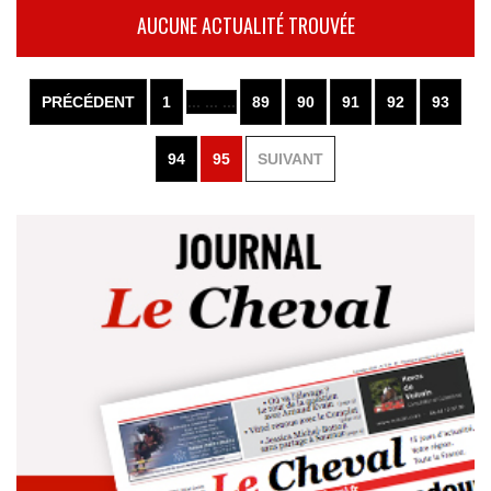
AUCUNE ACTUALITÉ TROUVÉE
PRÉCÉDENT
1
... ... ...
89
90
91
92
93
94
95
SUIVANT