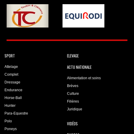
SPORT
ELEVAGE
ACTU NATIONALE
Attelage
Complet
Alimentation et soins
Dressage
Brèves
Endurance
Culture
Horse-Ball
Filières
Hunter
Juridique
Para-Equestre
Polo
VIDÉOS
Poneys