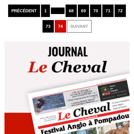
PRÉCÉDENT
1
... ... ...
68
69
70
71
72
73
74
SUIVANT