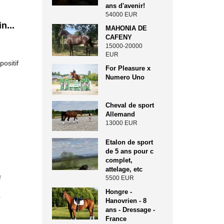
ans d'avenir!
54000 EUR
n...
MAHONIA DE
CAFENY
15000-20000
EUR
ositif
For Pleasure x
Numero Uno
Cheval de sport
Allemand
13000 EUR
Etalon de sport
de 5 ans pour c
complet,
attelage, etc
5500 EUR
Hongre -
Hanovrien - 8
ans - Dressage -
France