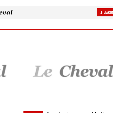
JE M’ABON