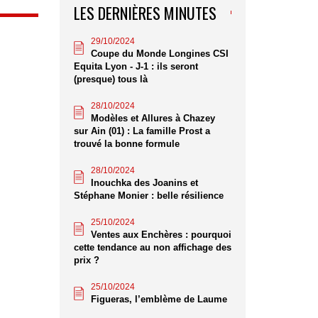
LES DERNIÈRES MINUTES
29/10/2024
Coupe du Monde Longines CSI
Equita Lyon - J-1 : ils seront
(presque) tous là
28/10/2024
Modèles et Allures à Chazey
sur Ain (01) : La famille Prost a
trouvé la bonne formule
28/10/2024
Inouchka des Joanins et
Stéphane Monier : belle résilience
25/10/2024
Ventes aux Enchères : pourquoi
cette tendance au non affichage des
prix ?
25/10/2024
Figueras, l’emblème de Laume