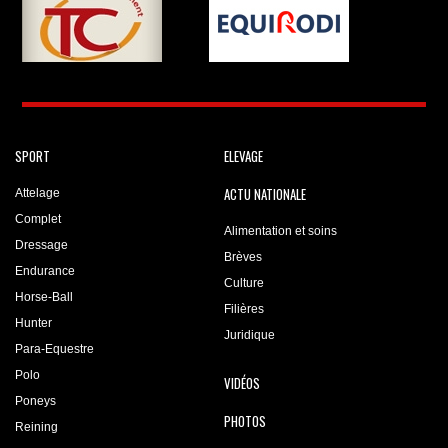
SPORT
ELEVAGE
ACTU NATIONALE
Attelage
Complet
Alimentation et soins
Dressage
Brèves
Endurance
Culture
Horse-Ball
Filières
Hunter
Juridique
Para-Equestre
Polo
VIDÉOS
Poneys
PHOTOS
Reining