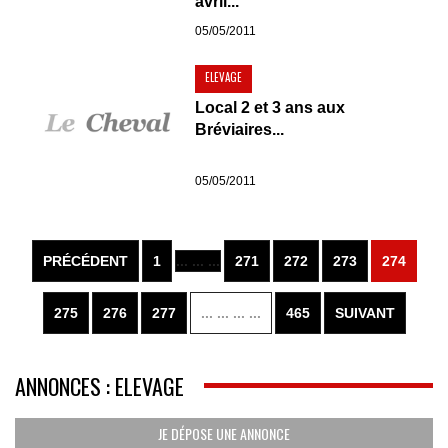
avril...
05/05/2011
ELEVAGE
Local 2 et 3 ans aux
Bréviaires...
05/05/2011
PRÉCÉDENT
1
... ... ...
271
272
273
274
275
276
277
... ... ... ...
465
SUIVANT
ANNONCES : ELEVAGE
JE DÉPOSE UNE ANNONCE