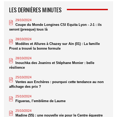
LES DERNIÈRES MINUTES
29/10/2024
Coupe du Monde Longines CSI Equita Lyon - J-1 : ils
seront (presque) tous là
28/10/2024
Modèles et Allures à Chazey sur Ain (01) : La famille
Prost a trouvé la bonne formule
28/10/2024
Inouchka des Joanins et Stéphane Monier : belle
résilience
25/10/2024
Ventes aux Enchères : pourquoi cette tendance au non
affichage des prix ?
25/10/2024
Figueras, l’emblème de Laume
25/10/2024
Madine (55) : une nouvelle vie pour le Centre équestre