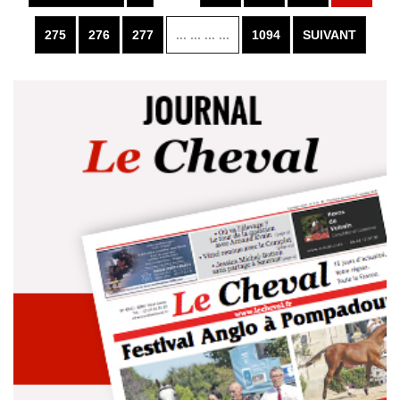
275
276
277
... ... ... ...
1094
SUIVANT