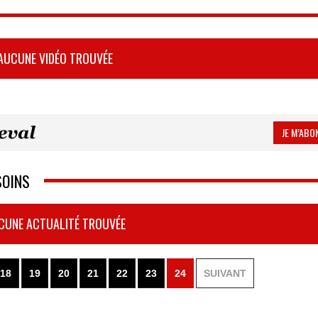
AUCUNE VIDÉO TROUVÉE
JE M’ABON
SOINS
CUNE ACTUALITÉ TROUVÉE
18
19
20
21
22
23
24
SUIVANT