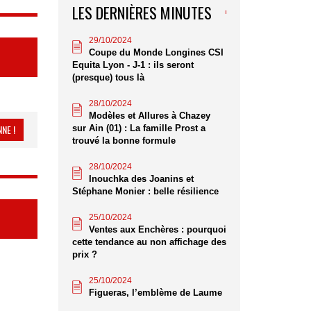
LES DERNIÈRES MINUTES
29/10/2024
Coupe du Monde Longines CSI
Equita Lyon - J-1 : ils seront
(presque) tous là
28/10/2024
Modèles et Allures à Chazey
NE !
sur Ain (01) : La famille Prost a
trouvé la bonne formule
28/10/2024
Inouchka des Joanins et
Stéphane Monier : belle résilience
25/10/2024
Ventes aux Enchères : pourquoi
cette tendance au non affichage des
prix ?
25/10/2024
Figueras, l’emblème de Laume