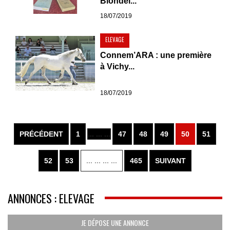
Blondel...
18/07/2019
ELEVAGE
Connem’ARA : une première
à Vichy...
18/07/2019
PRÉCÉDENT
1
... ... ...
47
48
49
50
51
52
53
... ... ... ...
465
SUIVANT
ANNONCES : ELEVAGE
JE DÉPOSE UNE ANNONCE