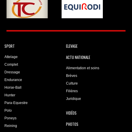
SPORT
ELEVAGE
ACTU NATIONALE
Attelage
Complet
Alimentation et soins
Dressage
Brèves
Endurance
Culture
Horse-Ball
Filières
Hunter
Juridique
Para-Equestre
Polo
VIDÉOS
Poneys
PHOTOS
Reining