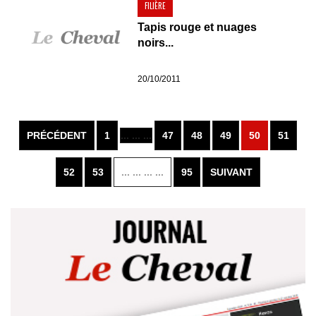
FILIÈRE
Tapis rouge et nuages
noirs...
20/10/2011
PRÉCÉDENT
1
... ... ...
47
48
49
50
51
52
53
... ... ... ...
95
SUIVANT