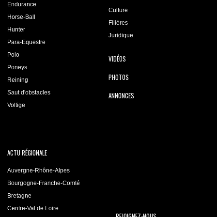
Endurance
Culture
Horse-Ball
Filières
Hunter
Juridique
Para-Equestre
Polo
VIDÉOS
Poneys
PHOTOS
Reining
Saut d'obstacles
ANNONCES
Voltige
ACTU RÉGIONALE
Auvergne-Rhône-Alpes
Bourgogne-Franche-Comté
Bretagne
Centre-Val de Loire
REJOIGNEZ-NOUS