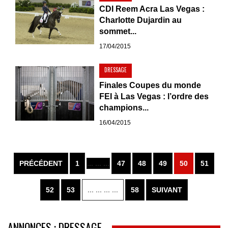
CDI Reem Acra Las Vegas :
Charlotte Dujardin au
sommet...
17/04/2015
DRESSAGE
Finales Coupes du monde
FEI à Las Vegas : l’ordre des
champions...
16/04/2015
PRÉCÉDENT
1
... ... ...
47
48
49
50
51
52
53
... ... ... ...
58
SUIVANT
ANNONCES : DRESSAGE