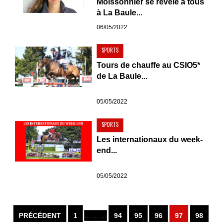
Moissonnier se révèle à tous
à La Baule...
06/05/2022
SPORTS
Tours de chauffe au CSIO5*
de La Baule...
05/05/2022
SPORTS
Les internationaux du week-
end...
05/05/2022
PRÉCÉDENT
1
... ... ...
94
95
96
97
98