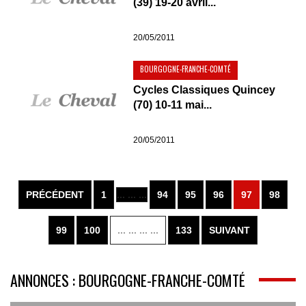
(39) 19-20 avril...
20/05/2011
BOURGOGNE-FRANCHE-COMTÉ
Cycles Classiques Quincey
(70) 10-11 mai...
20/05/2011
PRÉCÉDENT
1
... ... ...
94
95
96
97
98
99
100
... ... ... ...
133
SUIVANT
ANNONCES : BOURGOGNE-FRANCHE-COMTÉ