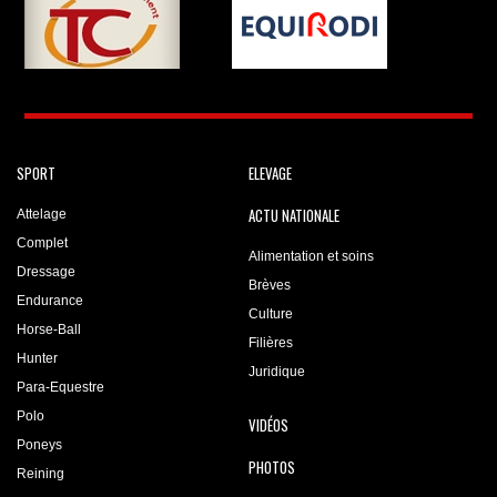
SPORT
ELEVAGE
ACTU NATIONALE
Attelage
Complet
Alimentation et soins
Dressage
Brèves
Endurance
Culture
Horse-Ball
Filières
Hunter
Juridique
Para-Equestre
Polo
VIDÉOS
Poneys
PHOTOS
Reining