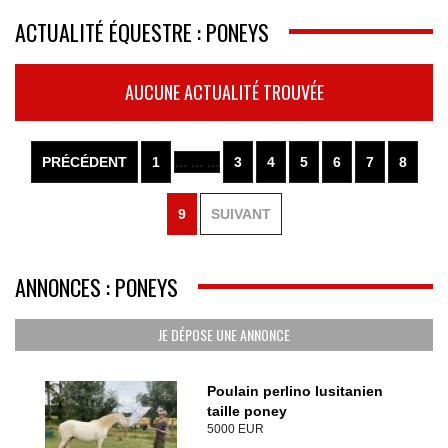
ACTUALITÉ ÉQUESTRE : PONEYS
AUCUNE ACTUALITÉ TROUVÉE
PRÉCÉDENT
1
... ... ...
3
4
5
6
7
8
9
SUIVANT
ANNONCES : PONEYS
JE DÉPOSE UNE ANNONCE
Poulain perlino lusitanien
taille poney
5000 EUR