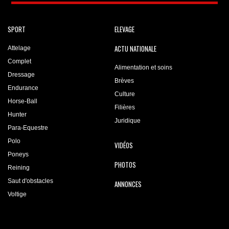
SPORT
ELEVAGE
ACTU NATIONALE
Attelage
Complet
Alimentation et soins
Dressage
Brèves
Endurance
Culture
Horse-Ball
Filières
Hunter
Juridique
Para-Equestre
Polo
VIDÉOS
Poneys
PHOTOS
Reining
Saut d'obstacles
ANNONCES
Voltige