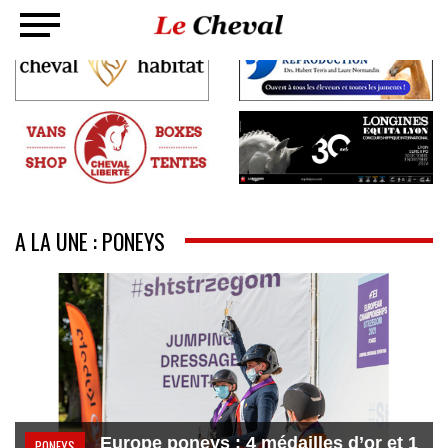
A LA UNE : PONEYS
Europe poneys : 4 médailles d’or et 1
PONEYS