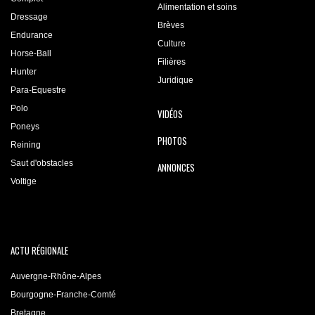
Alimentation et soins
Dressage
Brèves
Endurance
Culture
Horse-Ball
Filières
Hunter
Juridique
Para-Equestre
Polo
VIDÉOS
Poneys
PHOTOS
Reining
Saut d'obstacles
ANNONCES
Voltige
ACTU RÉGIONALE
Auvergne-Rhône-Alpes
Bourgogne-Franche-Comté
Bretagne