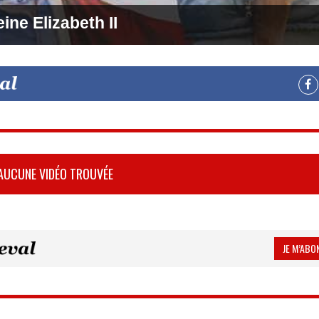
ine Elizabeth II
AUCUNE VIDÉO TROUVÉE
JE M’ABON