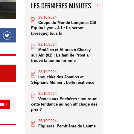
LES DERNIÈRES MINUTES
29/10/2024
Coupe du Monde Longines CSI
Equita Lyon - J-1 : ils seront
(presque) tous là
28/10/2024
Modèles et Allures à Chazey
sur Ain (01) : La famille Prost a
trouvé la bonne formule
28/10/2024
Inouchka des Joanins et
Stéphane Monier : belle résilience
25/10/2024
Ventes aux Enchères : pourquoi
NE !
cette tendance au non affichage des
prix ?
25/10/2024
Figueras, l’emblème de Laume