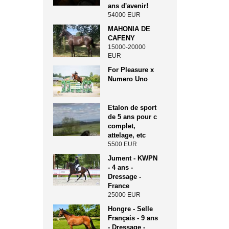
ans d'avenir!
54000 EUR
MAHONIA DE
CAFENY
15000-20000
EUR
For Pleasure x
Numero Uno
Etalon de sport
de 5 ans pour c
complet,
attelage, etc
5500 EUR
Jument - KWPN
- 4 ans -
Dressage -
France
25000 EUR
Hongre - Selle
Français - 9 ans
- Dressage -