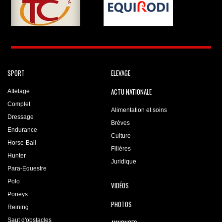
SPORT
ELEVAGE
ACTU NATIONALE
Attelage
Complet
Alimentation et soins
Dressage
Brèves
Endurance
Culture
Horse-Ball
Filières
Hunter
Juridique
Para-Equestre
Polo
VIDÉOS
Poneys
PHOTOS
Reining
Saut d'obstacles