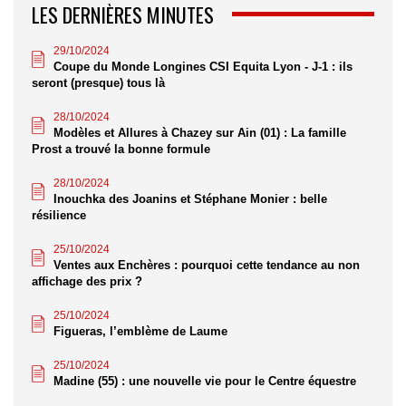
LES DERNIÈRES MINUTES
29/10/2024
Coupe du Monde Longines CSI Equita Lyon - J-1 : ils
seront (presque) tous là
28/10/2024
Modèles et Allures à Chazey sur Ain (01) : La famille
Prost a trouvé la bonne formule
28/10/2024
Inouchka des Joanins et Stéphane Monier : belle
résilience
25/10/2024
Ventes aux Enchères : pourquoi cette tendance au non
affichage des prix ?
25/10/2024
Figueras, l’emblème de Laume
25/10/2024
Madine (55) : une nouvelle vie pour le Centre équestre