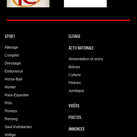
SPORT
ELEVAGE
ACTU NATIONALE
Attelage
Complet
Alimentation et soins
Dressage
Brèves
Endurance
Culture
Horse-Ball
Filières
Hunter
Juridique
Para-Equestre
Polo
VIDÉOS
Poneys
PHOTOS
Reining
Saut d'obstacles
ANNONCES
Voltige