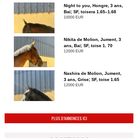
Night to you, Hongre, 3 ans,
Bai; SF, toisera 1.65–1.68
10000 EUR
Nikita de Molion, Jument, 3
ans, Bai; SF, toise 1. 70
12000 EUR
Nashira de Molion, Jument,
3 ans, Grise; SF, toise 1.65
12000 EUR
PLUS D’ANNONCES ICI