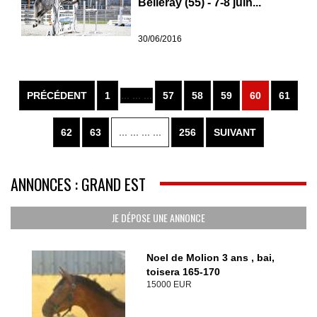
Belleray (55) - 7-8 juin...
30/06/2016
PRÉCÉDENT
1
... ... ...
57
58
59
60
61
62
63
... ... ... ...
256
SUIVANT
ANNONCES : GRAND EST
JE DÉPOSE UNE ANNONCE
Noel de Molion 3 ans , bai,
toisera 165-170
15000 EUR