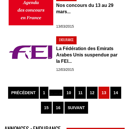
Nos concours du 13 au 29
mars...
13/03/2015
ENDURANCE
La Fédération des Emirats
Arabes Unis suspendue par
la FEI...
12/03/2015
PRÉCÉDENT
1
... ... ...
10
11
12
13
14
15
16
SUIVANT
ANNONCES : ENDURANCE