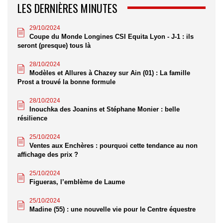
LES DERNIÈRES MINUTES
29/10/2024
Coupe du Monde Longines CSI Equita Lyon - J-1 : ils
seront (presque) tous là
28/10/2024
Modèles et Allures à Chazey sur Ain (01) : La famille
Prost a trouvé la bonne formule
28/10/2024
Inouchka des Joanins et Stéphane Monier : belle
résilience
25/10/2024
Ventes aux Enchères : pourquoi cette tendance au non
affichage des prix ?
25/10/2024
Figueras, l’emblème de Laume
25/10/2024
Madine (55) : une nouvelle vie pour le Centre équestre