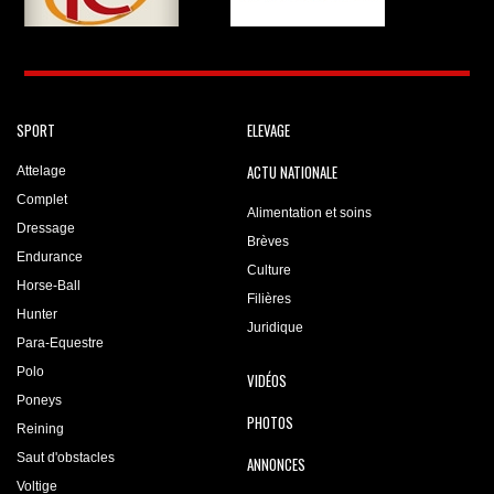
SPORT
ELEVAGE
ACTU NATIONALE
Attelage
Complet
Alimentation et soins
Dressage
Brèves
Endurance
Culture
Horse-Ball
Filières
Hunter
Juridique
Para-Equestre
Polo
VIDÉOS
Poneys
PHOTOS
Reining
Saut d'obstacles
ANNONCES
Voltige