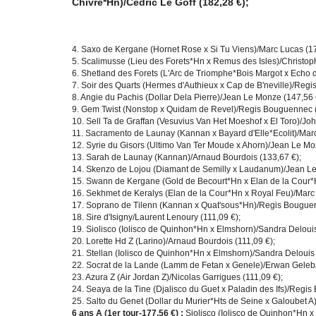
Chivre*Hn)/Cedric Le Goff (182,28 €);
4. Saxo de Kergane (Hornet Rose x Si Tu Viens)/Marc Lucas (17
5. Scalimusse (Lieu des Forets*Hn x Remus des Isles)/Christop
6. Shetland des Forets (L'Arc de Triomphe*Bois Margot x Echo 
7. Soir des Quarts (Hermes d'Authieux x Cap de B'neville)/Reg
8. Angie du Pachis (Dollar Dela Pierre)/Jean Le Monze (147,56 
9. Gem Twist (Nonstop x Quidam de Revel)/Regis Bouguennec (
10. Sell Ta de Graffan (Vesuvius Van Het Moeshof x El Toro)/Joh
11. Sacramento de Launay (Kannan x Bayard d'Elle*Ecolit)/Marc
12. Syrie du Gisors (Ultimo Van Ter Moude x Ahorn)/Jean Le Mo
13. Sarah de Launay (Kannan)/Arnaud Bourdois (133,67 €);
14. Skenzo de Lojou (Diamant de Semilly x Laudanum)/Jean Le
15. Swann de Kergane (Gold de Becourt*Hn x Elan de la Cour*H
16. Sekhmet de Keralys (Elan de la Cour*Hn x Royal Feu)/Marc 
17. Soprano de Tilenn (Kannan x Quat'sous*Hn)/Regis Bouguen
18. Sire d'Isigny/Laurent Lenoury (111,09 €);
19. Siolisco (Iolisco de Quinhon*Hn x Elmshorn)/Sandra Delouis
20. Lorette Hd Z (Larino)/Arnaud Bourdois (111,09 €);
21. Stellan (Iolisco de Quinhon*Hn x Elmshorn)/Sandra Delouis 
22. Socrat de la Lande (Lamm de Fetan x Genele)/Erwan Gelebar
23. Azura Z (Air Jordan Z)/Nicolas Garrigues (111,09 €);
24. Seaya de la Tine (Djalisco du Guet x Paladin des Ifs)/Regi
25. Salto du Genet (Dollar du Murier*Hts de Seine x Galoubet A
6 ans A (1er tour-177,56 €) :
Siolisco (Iolisco de Quinhon*Hn 