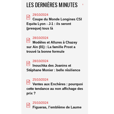
LES DERNIÈRES MINUTES
29/10/2024
Coupe du Monde Longines CSI
Equita Lyon - J-1 : ils seront
(presque) tous là
28/10/2024
Modèles et Allures à Chazey
sur Ain (01) : La famille Prost a
trouvé la bonne formule
28/10/2024
Inouchka des Joanins et
Stéphane Monier : belle résilience
25/10/2024
Ventes aux Enchères : pourquoi
cette tendance au non affichage des
prix ?
25/10/2024
Figueras, l’emblème de Laume