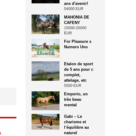
ans d'avenir!
54000 EUR
MAHONIA DE
CAFENY
15000-20000
EUR
For Pleasure x
Numero Uno
Etalon de sport
de 5 ans pour c
complet,
attelage, etc
5500 EUR
Emporio, un
très beau
mental
Gabi – Le
charisme et
l’équilibre au
e
naturel