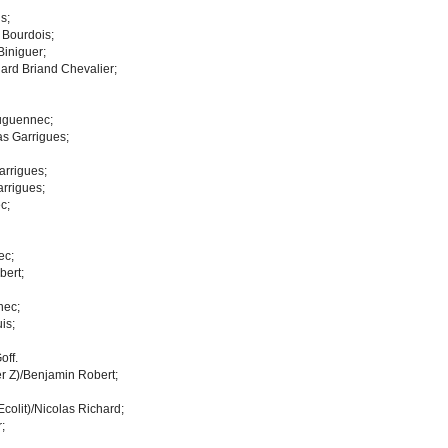
s;
 Bourdois;
Biniguer;
ard Briand Chevalier;
ouguennec;
s Garrigues;
arrigues;
arrigues;
c;
ec;
bert;
nec;
is;
off.
r Z)/Benjamin Robert;
colit)/Nicolas Richard;
;