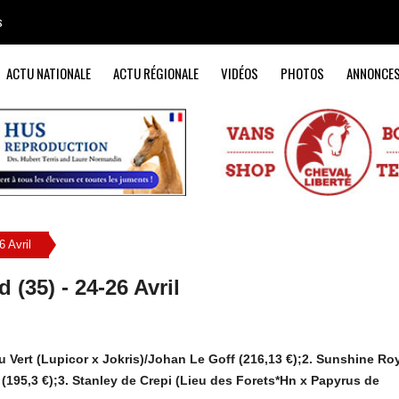
s
ACTU NATIONALE
ACTU RÉGIONALE
VIDÉOS
PHOTOS
ANNONCE
6 Avril
 (35) - 24-26 Avril
 Vert (Lupicor x Jokris)/Johan Le Goff (216,13 €);2. Sunshine Roy
195,3 €);3. Stanley de Crepi (Lieu des Forets*Hn x Papyrus de