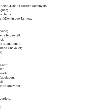
 Seine)/Diane Croizette Desnoyers;
rigues;
non Roze;
tain)/Dominique Tanneau;
moine;
erre Rozzonelli;
ot;
gis Bouguennec;
riand Chevalier;
n;
;
Mazet;
let;
nelli;
 Cabelguen;
li;
erre Rozzonelli;
ourdois;
;