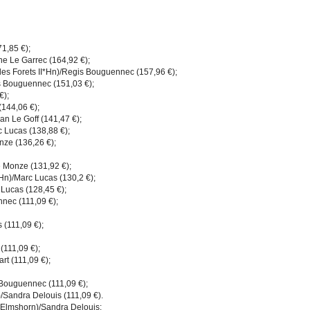
1,85 €);
he Le Garrec (164,92 €);
des Forets II*Hn)/Regis Bouguennec (157,96 €);
is Bouguennec (151,03 €);
€);
144,06 €);
an Le Goff (141,47 €);
 Lucas (138,88 €);
nze (136,26 €);
 Monze (131,92 €);
n)/Marc Lucas (130,2 €);
Lucas (128,45 €);
nec (111,09 €);
 (111,09 €);
(111,09 €);
t (111,09 €);
s Bouguennec (111,09 €);
)/Sandra Delouis (111,09 €).
x Elmshorn)/Sandra Delouis;