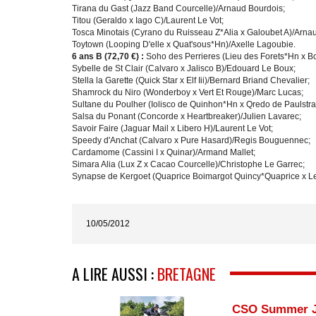
Tirana du Gast (Jazz Band Courcelle)/Arnaud Bourdois;
Titou (Geraldo x Iago C)/Laurent Le Vot;
Tosca Minotais (Cyrano du Ruisseau Z*Alia x Galoubet A)/Arna
Toytown (Looping D'elle x Quat'sous*Hn)/Axelle Lagoubie.
6 ans B (72,70 €) :
Soho des Perrieres (Lieu des Forets*Hn x 
Sybelle de St Clair (Calvaro x Jalisco B)/Edouard Le Boux;
Stella la Garette (Quick Star x Elf Iii)/Bernard Briand Chevalier;
Shamrock du Niro (Wonderboy x Vert Et Rouge)/Marc Lucas;
Sultane du Poulher (Iolisco de Quinhon*Hn x Qredo de Paulstr
Salsa du Ponant (Concorde x Heartbreaker)/Julien Lavarec;
Savoir Faire (Jaguar Mail x Libero H)/Laurent Le Vot;
Speedy d'Anchat (Calvaro x Pure Hasard)/Regis Bouguennec;
Cardamome (Cassini I x Quinar)/Armand Mallet;
Simara Alia (Lux Z x Cacao Courcelle)/Christophe Le Garrec;
Synapse de Kergoet (Quaprice Boimargot Quincy*Quaprice x Le
10/05/2012
A LIRE AUSSI :
BRETAGNE
CSO Summer 