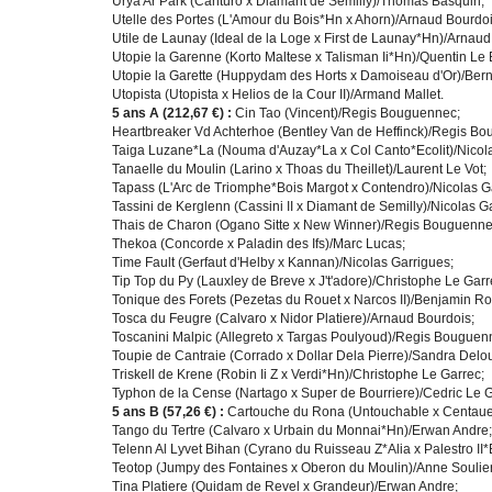
Urya Ar Park (Canturo x Diamant de Semilly)/Thomas Basquin;
Utelle des Portes (L'Amour du Bois*Hn x Ahorn)/Arnaud Bourdoi
Utile de Launay (Ideal de la Loge x First de Launay*Hn)/Arnaud
Utopie la Garenne (Korto Maltese x Talisman Ii*Hn)/Quentin Le 
Utopie la Garette (Huppydam des Horts x Damoiseau d'Or)/Bern
Utopista (Utopista x Helios de la Cour II)/Armand Mallet.
5 ans A (212,67 €) :
Cin Tao (Vincent)/Regis Bouguennec;
Heartbreaker Vd Achterhoe (Bentley Van de Heffinck)/Regis B
Taiga Luzane*La (Nouma d'Auzay*La x Col Canto*Ecolit)/Nicola
Tanaelle du Moulin (Larino x Thoas du Theillet)/Laurent Le Vot;
Tapass (L'Arc de Triomphe*Bois Margot x Contendro)/Nicolas G
Tassini de Kerglenn (Cassini II x Diamant de Semilly)/Nicolas G
Thais de Charon (Ogano Sitte x New Winner)/Regis Bouguenne
Thekoa (Concorde x Paladin des Ifs)/Marc Lucas;
Time Fault (Gerfaut d'Helby x Kannan)/Nicolas Garrigues;
Tip Top du Py (Lauxley de Breve x J't'adore)/Christophe Le Garr
Tonique des Forets (Pezetas du Rouet x Narcos II)/Benjamin Ro
Tosca du Feugre (Calvaro x Nidor Platiere)/Arnaud Bourdois;
Toscanini Malpic (Allegreto x Targas Poulyoud)/Regis Bouguen
Toupie de Cantraie (Corrado x Dollar Dela Pierre)/Sandra Delou
Triskell de Krene (Robin Ii Z x Verdi*Hn)/Christophe Le Garrec;
Typhon de la Cense (Nartago x Super de Bourriere)/Cedric Le G
5 ans B (57,26 €) :
Cartouche du Rona (Untouchable x Centaue
Tango du Tertre (Calvaro x Urbain du Monnai*Hn)/Erwan Andre;
Telenn Al Lyvet Bihan (Cyrano du Ruisseau Z*Alia x Palestro II*E
Teotop (Jumpy des Fontaines x Oberon du Moulin)/Anne Soulier
Tina Platiere (Quidam de Revel x Grandeur)/Erwan Andre;