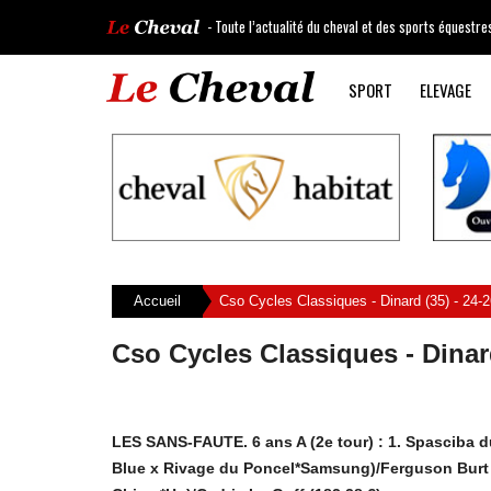
- Toute l’actualité du cheval et des sports équestre
SPORT
ELEVAGE
Accueil
Cso Cycles Classiques - Dinard (35) - 24-2
Cso Cycles Classiques - Dinard
LES SANS-FAUTE. 6 ans A (2e tour) : 1. Spasciba du
Blue x Rivage du Poncel*Samsung)/Ferguson Burt (