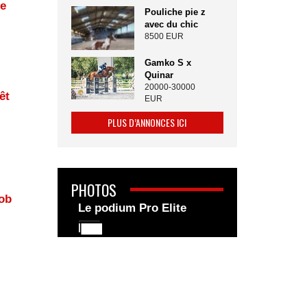
ne
Pouliche pie z
avec du chic
8500 EUR
Gamko S x
Quinar
20000-30000
êt
EUR
PLUS D’ANNONCES ICI
PHOTOS
cob
Le podium Pro Elite