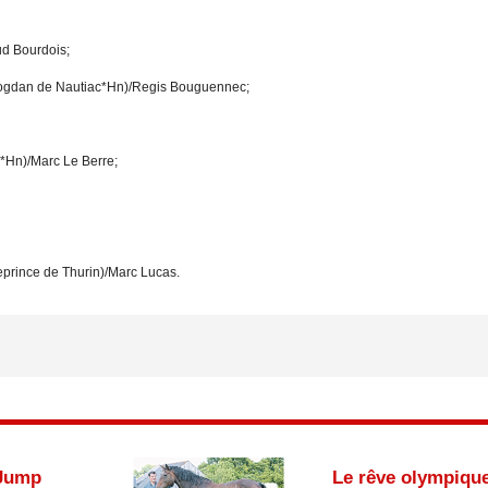
ud Bourdois;
Bogdan de Nautiac*Hn)/Regis Bouguennec;
a*Hn)/Marc Le Berre;
prince de Thurin)/Marc Lucas.
Jump
Le rêve olympiqu