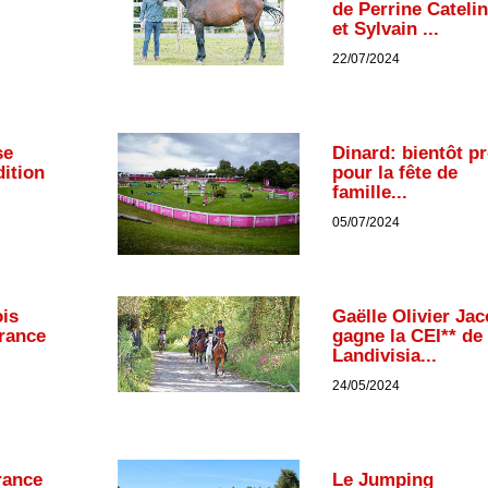
de Perrine Cateli
et Sylvain ...
22/07/2024
se
Dinard: bientôt pr
dition
pour la fête de
famille...
05/07/2024
is
Gaëlle Olivier Ja
rance
gagne la CEI** de
Landivisia...
24/05/2024
rance
Le Jumping