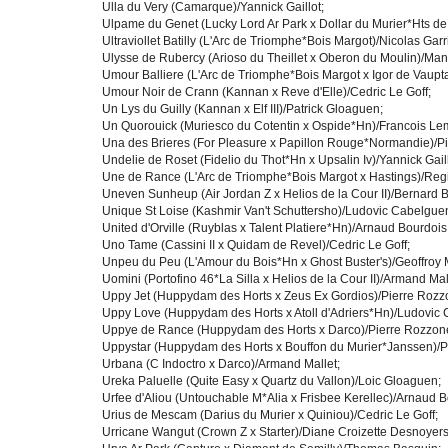
Ulla du Very (Camarque)/Yannick Gaillot;
Ulpame du Genet (Lucky Lord Ar Park x Dollar du Murier*Hts de
Ultraviollet Batilly (L'Arc de Triomphe*Bois Margot)/Nicolas Gar
Ulysse de Rubercy (Arioso du Theillet x Oberon du Moulin)/Ma
Umour Balliere (L'Arc de Triomphe*Bois Margot x Igor de Vaup
Umour Noir de Crann (Kannan x Reve d'Elle)/Cedric Le Goff;
Un Lys du Guilly (Kannan x Elf III)/Patrick Gloaguen;
Un Quorouick (Muriesco du Cotentin x Ospide*Hn)/Francois Le
Una des Brieres (For Pleasure x Papillon Rouge*Normandie)/Pi
Undelie de Roset (Fidelio du Thot*Hn x Upsalin Iv)/Yannick Gaill
Une de Rance (L'Arc de Triomphe*Bois Margot x Hastings)/Re
Uneven Sunheup (Air Jordan Z x Helios de la Cour II)/Bernard B
Unique St Loise (Kashmir Van't Schuttersho)/Ludovic Cabelgue
United d'Orville (Ruyblas x Talent Platiere*Hn)/Arnaud Bourdois
Uno Tame (Cassini II x Quidam de Revel)/Cedric Le Goff;
Unpeu du Peu (L'Amour du Bois*Hn x Ghost Buster's)/Geoffroy 
Uomini (Portofino 46*La Silla x Helios de la Cour II)/Armand Mal
Uppy Jet (Huppydam des Horts x Zeus Ex Gordios)/Pierre Rozzo
Uppy Love (Huppydam des Horts x Atoll d'Adriers*Hn)/Ludovic
Uppye de Rance (Huppydam des Horts x Darco)/Pierre Rozzonel
Uppystar (Huppydam des Horts x Bouffon du Murier*Janssen)/Pi
Urbana (C Indoctro x Darco)/Armand Mallet;
Ureka Paluelle (Quite Easy x Quartz du Vallon)/Loic Gloaguen;
Urfee d'Aliou (Untouchable M*Alia x Frisbee Kerellec)/Arnaud B
Urius de Mescam (Darius du Murier x Quiniou)/Cedric Le Goff;
Urricane Wangut (Crown Z x Starter)/Diane Croizette Desnoyers