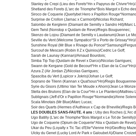
Stanley de Crepi (Lieu des Forets*Hn x Papyrus de Chivre*Hn)/
Shetland des Forets (L'arc de Triomphe*Bois Margot x Echo de
Siroco de Coquerie (Querlybet Hero x Papillon Rouge*Normand
Surprise de Crollon (Jarnac x Carmont)/Nicolas Richard;
Salombo de Kerglenn (Diamant de Semilly x Sandro Hit)/Marc 
Gem Twist (Nonstop x Quidam de Reve)/Regis Bouguennec;
Skenzo de Lojou (Diamant de Semilly x Laudanum)/Jean Le M
Seville du Vent (Welcome Sympatico*Sl x Porto de Grissay*Hn)/
Sunshine Royal (Mr Blue x Rivage du Poncel*Samsung)/Fergus
Surcouf de Mescam (Robin II Z x Quiniou)/Cedric Le Goff;
Sarah de Launay (Kannan)/Arnaud Bourdois;
Simba Tip Top (Quidam de Revel x Darco)/Nicolas Garrigues;
Swann de Kergane (Gold de Becourt*Hn x Elan de la Cour*Hn)
Azura Z (Air Jordan Z)/Nicolas Garrigues;
Spasciba du Vert (Lupicor x Jokris)/Johan Le Goff;
Soprano de Tilenn (Kannan x Quat'sous*Hn)/Regis Bouguenne
Syrie du Gisors (Ultimo Van Ter Moude x Ahorn)/Jean Le Monze
Stella des Brulons (Elan de la Cour*Hn x Le Plantero)/Mathieu 
Sublignais (Jeff d'Or x Papillon Rouge*Normandie)/Anne Solen
Scala Minotais (Mr Blue)/Marc Lucas;
Soir des Quarts (Hermes d'Authieux x Cap de B'neville)/Regis 
LES DOUBLES SANS-FAUTE. 4 ans :
Uby des Roches (L'Arc d
Ugo Batilly (L'arc de Triomphe*Bois Margot x Le Tot de Semilly
Ugo de Coquerie (Opium de Coquerie*Alia x Quidam de Revel)
Ukar du Peu (Loyalty x Tic Tac d'Elle*Vienne Hn)/Geoffroy Maze
Ulcky du Genet (Lucky Lord Ar Park x Galoubet A)/Diane Croize