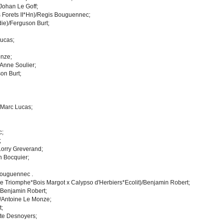
Johan Le Goff;
s Forets II*Hn)/Regis Bouguennec;
ie)/Ferguson Burt;
Lucas;
onze;
Anne Soulier;
on Burt;
/Marc Lucas;
c;
;
Lorry Greverand;
n Bocquier;
Bouguennec .
e Triomphe*Bois Margot x Calypso d'Herbiers*Ecolit)/Benjamin Robert;
)/Benjamin Robert;
/Antoine Le Monze;
t;
tte Desnoyers;