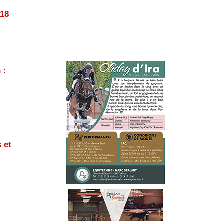
 18
 :
 et