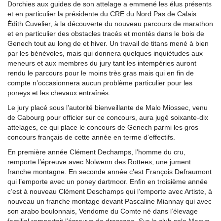
Dorchies aux guides de son attelage a emmené les élus présents
et en particulier la présidente du CRE du Nord Pas de Calais
Édith Cuvelier, à la découverte du nouveau parcours de marathon
et en particulier des obstacles tracés et montés dans le bois de
Genech tout au long de et hiver. Un travail de titans mené à bien
par les bénévoles, mais qui donnera quelques inquiétudes aux
meneurs et aux membres du jury tant les intempéries auront
rendu le parcours pour le moins très gras mais qui en fin de
compte n’occasionnera aucun problème particulier pour les
poneys et les chevaux entraînés.
Le jury placé sous l’autorité bienveillante de Malo Miossec, venu
de Cabourg pour officier sur ce concours, aura jugé soixante-dix
attelages, ce qui place le concours de Genech parmi les gros
concours français de cette année en terme d’effectifs.
En première année Clément Dechamps, l’homme du cru,
remporte l’épreuve avec Nolwenn des Rottees, une jument
franche montagne. En seconde année c’est François Defraumont
qui l’emporte avec un poney dartmoor. Enfin en troisième année
c’est à nouveau Clément Deschamps qui l’emporte avec Artiste, à
nouveau un franche montage devant Pascaline Miannay qui avec
son arabo boulonnais, Vendome du Comte né dans l’élevage
familial remportait l’épreuve de dressage. Sur le club solo Maeva