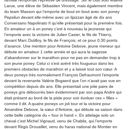
Larue, une élève de Sébastien Vincent, mais également membre
du team Masson qui l’emporte de bout en bout avec son poney
Pepsilun devant elle-même avec un lipizzan âgé de dix ans
Conversano Napolinato II qu’elle présentait pour la première fois.
En amateur un à un poney c’est à nouveau la jeunesse qui
l’emporte avec la victoire de Julien Casier, le fils de Thierry,
devant Marc Dutilloy, le fils de François, et ce pour 0,30 points
d’avance. Une mention pour Antoine Debove, jeune meneur qui
débute en amateur 1 cette année et qui aura la sagesse
d’abandonner sur le marathon pour ne pas en demander trop à
son jeune poney. Celui ci s’est avéré très fougueux dans les
premiers obstacles de marathon et y a laissé tout son cœur. A
deux poneys très normalement François Defraumont l’emporte
devant la revenante Valérie Bogaerd que l’on n’avait pas vue en
compétition depuis dix ans. Elle présentait une jolie paire de
poneys gris débourrés bien évidemment par son papa André qui
était présent au bord de la piste pour voir évoluer ces « filles »
comme il dit. A quatre poneys un joli tour et la victoire pour
Amandine Debove, la sœur d’Antoine, qui débute sa saison dans
cette belle catégorie du « four in hand ». En attelage solo un
cheval c’est Michel Vignaud, venu de Chablis, qui l’emporte
devant Régis Drouaillet, venu du haras national de Montier en