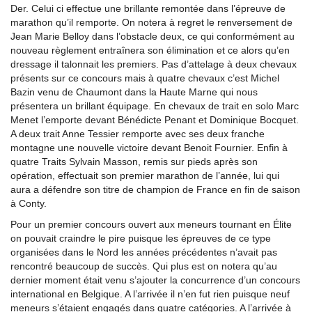
Der. Celui ci effectue une brillante remontée dans l’épreuve de
marathon qu’il remporte. On notera à regret le renversement de
Jean Marie Belloy dans l’obstacle deux, ce qui conformément au
nouveau règlement entraînera son élimination et ce alors qu’en
dressage il talonnait les premiers. Pas d’attelage à deux chevaux
présents sur ce concours mais à quatre chevaux c’est Michel
Bazin venu de Chaumont dans la Haute Marne qui nous
présentera un brillant équipage. En chevaux de trait en solo Marc
Menet l’emporte devant Bénédicte Penant et Dominique Bocquet.
A deux trait Anne Tessier remporte avec ses deux franche
montagne une nouvelle victoire devant Benoit Fournier. Enfin à
quatre Traits Sylvain Masson, remis sur pieds après son
opération, effectuait son premier marathon de l’année, lui qui
aura a défendre son titre de champion de France en fin de saison
à Conty.
Pour un premier concours ouvert aux meneurs tournant en Élite
on pouvait craindre le pire puisque les épreuves de ce type
organisées dans le Nord les années précédentes n’avait pas
rencontré beaucoup de succès. Qui plus est on notera qu’au
dernier moment était venu s’ajouter la concurrence d’un concours
international en Belgique. A l’arrivée il n’en fut rien puisque neuf
meneurs s’étaient engagés dans quatre catégories. A l’arrivée à