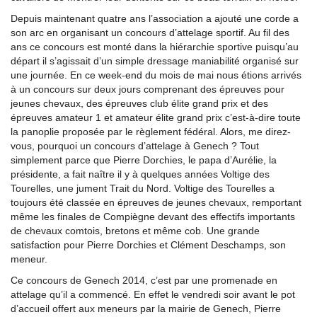
Depuis maintenant quatre ans l’association a ajouté une corde a
son arc en organisant un concours d’attelage sportif. Au fil des
ans ce concours est monté dans la hiérarchie sportive puisqu’au
départ il s’agissait d’un simple dressage maniabilité organisé sur
une journée. En ce week-end du mois de mai nous étions arrivés
à un concours sur deux jours comprenant des épreuves pour
jeunes chevaux, des épreuves club élite grand prix et des
épreuves amateur 1 et amateur élite grand prix c’est-à-dire toute
la panoplie proposée par le règlement fédéral. Alors, me direz-
vous, pourquoi un concours d’attelage à Genech ? Tout
simplement parce que Pierre Dorchies, le papa d’Aurélie, la
présidente, a fait naître il y à quelques années Voltige des
Tourelles, une jument Trait du Nord. Voltige des Tourelles a
toujours été classée en épreuves de jeunes chevaux, remportant
même les finales de Compiègne devant des effectifs importants
de chevaux comtois, bretons et même cob. Une grande
satisfaction pour Pierre Dorchies et Clément Deschamps, son
meneur.
Ce concours de Genech 2014, c’est par une promenade en
attelage qu’il a commencé. En effet le vendredi soir avant le pot
d’accueil offert aux meneurs par la mairie de Genech, Pierre