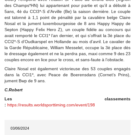
des Champs*HN) lui appartenant pour partie et qu’il a débuté à
5ans, 4è du CCI3*-S d’Arville (Be) la saison dernière. Le couple
est talonné à 1,1 point de pénalité par la cavalière belge Claire
Nosal et la jument luxembourgeoise de 8 ans Happy Happy de
Septon (Happy Felix Hero Z), un couple fidèle au concours qui
avait remporté le CCI1* l’an dernier, et qui s’offrait la 3è place du
CCI2*-S d’Oudkarspel en Hollande au mois d’avril. Le cavalier de
la Garde Républicaine, William Messelet, occupe la 3è place dès
le dressage également et ne la perdra pas, maxi comme 9 des 23
couples encore en lice pour le cross, et sans-faute à l’obstacle.
Claire Nosal est également victorieuse des 53 couples engagés
dans la CCI1*, avec Peace de Boerensdans (Cornet’s Prins),
jument Bwp de 9 ans.
C.Robert
Les classements
:
https://results.worldsporttiming.com/event/198
03/06/2024