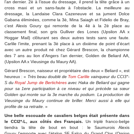
l’an dernier. 2è à l’issue du dressage, il prend la tête grâce à un
cross maxi et un sans-faute à l’obstacle. La meilleure au
dressage, la Landaise Clara Cazeneuve et sa jument Dolce
Gabana éliminées, comme la 3è, Mina Saiagh et Fidelio de Bray,
c’est Alexis Goury qui remonte de la 4è à la 2è place au
classement final, son gris Gulliver des Lones (Upsilon AA x
Hoggar Mail) clôturant ses deux autres tests sans une faute.
Carlile l’imite, prenant la 3è place à un dixième de point d’écart
avec un autre produit né chez Gérard Brescon, la championne
des 7 ans au lion d’Angers l’an dernier, Golden de Beliard AA,
(Upsilon AA x Vieusinge du Maury AA).
Gérard Brescon, naisseur et propriétaire des deux « Beliard », est
heureux : «
Très beau doublé de
Tom Carlile
vainqueur du CCI3*-
S du
Royal Jump de Bertichères
avec Haka de Beliard qui gagne
pour sa 1ere participation à ce niveau et qui précède sa sœur
Golden qui monte sur la 3e marche du podium. La production de
Vieusinge du Maury continue de briller. Merci aussi à elle qui
profite de sa retraite
. »
Une belle escouade de cavaliers belges était présente dans
le CCI2*-L, aux côtés des Français.
Un triplé franco-belge
tiendra la tête de bout en bout : le Saumurois Alexis
Goury l’emporte avec l’étalon SF Falco du Grand Clos (Ogrion