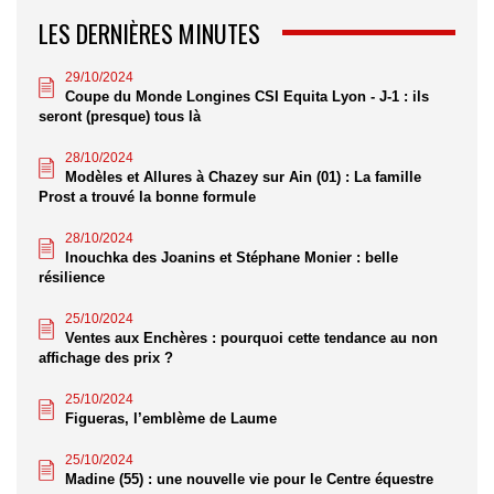
LES DERNIÈRES MINUTES
29/10/2024
Coupe du Monde Longines CSI Equita Lyon - J-1 : ils
seront (presque) tous là
28/10/2024
Modèles et Allures à Chazey sur Ain (01) : La famille
Prost a trouvé la bonne formule
28/10/2024
Inouchka des Joanins et Stéphane Monier : belle
résilience
25/10/2024
Ventes aux Enchères : pourquoi cette tendance au non
affichage des prix ?
25/10/2024
Figueras, l’emblème de Laume
25/10/2024
Madine (55) : une nouvelle vie pour le Centre équestre