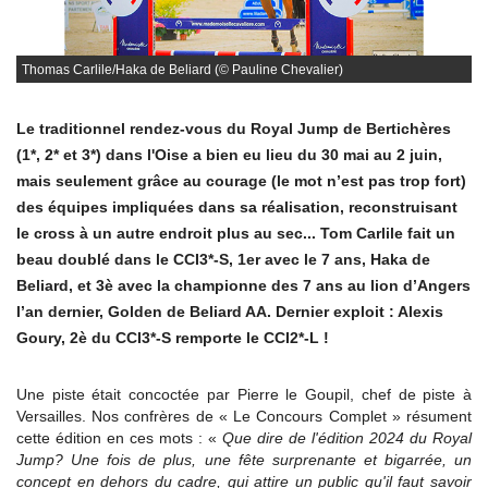
Thomas Carlile/Haka de Beliard (© Pauline Chevalier)
Le traditionnel rendez-vous du Royal Jump de Bertichères
(1*, 2* et 3*) dans l'Oise a bien eu lieu du 30 mai au 2 juin,
mais seulement grâce au courage (le mot n’est pas trop fort)
des équipes impliquées dans sa réalisation, reconstruisant
le cross à un autre endroit plus au sec... Tom Carlile fait un
beau doublé dans le CCI3*-S, 1er avec le 7 ans, Haka de
Beliard, et 3è avec la championne des 7 ans au lion d’Angers
l’an dernier, Golden de Beliard AA. Dernier exploit : Alexis
Goury, 2è du CCI3*-S remporte le CCI2*-L !
Une piste était concoctée par Pierre le Goupil, chef de piste à
Versailles. Nos confrères de « Le Concours Complet » résument
cette édition en ces mots : «
Que dire de l'édition 2024 du Royal
Jump? Une fois de plus, une fête surprenante et bigarrée, un
concept en dehors du cadre, qui attire un public qu'il faut savoir