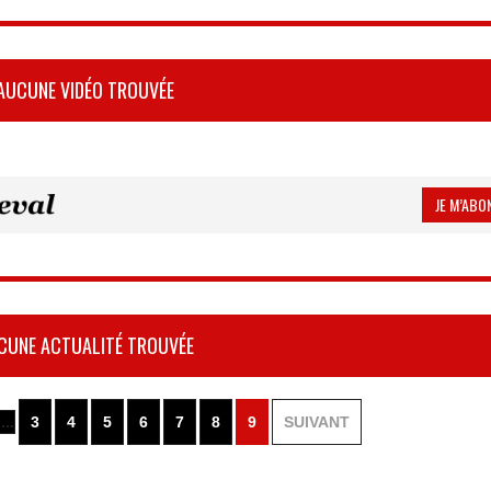
AUCUNE VIDÉO TROUVÉE
JE M’ABON
CUNE ACTUALITÉ TROUVÉE
 ...
3
4
5
6
7
8
9
SUIVANT