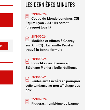
LES DERNIÈRES MINUTES
29/10/2024
Coupe du Monde Longines CSI
Equita Lyon - J-1 : ils seront
(presque) tous là
28/10/2024
Modèles et Allures à Chazey
NE !
sur Ain (01) : La famille Prost a
trouvé la bonne formule
28/10/2024
Inouchka des Joanins et
Stéphane Monier : belle résilience
25/10/2024
Ventes aux Enchères : pourquoi
cette tendance au non affichage des
prix ?
25/10/2024
Figueras, l’emblème de Laume