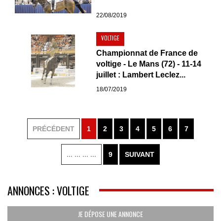
22/08/2019
VOLTIGE
Championnat de France de
voltige - Le Mans (72) - 11-14
juillet : Lambert Leclez...
18/07/2019
PRÉCÉDENT
1
2
3
4
5
6
7
... ... ... ...
9
SUIVANT
ANNONCES : VOLTIGE
JE DÉPOSE UNE ANNONCE