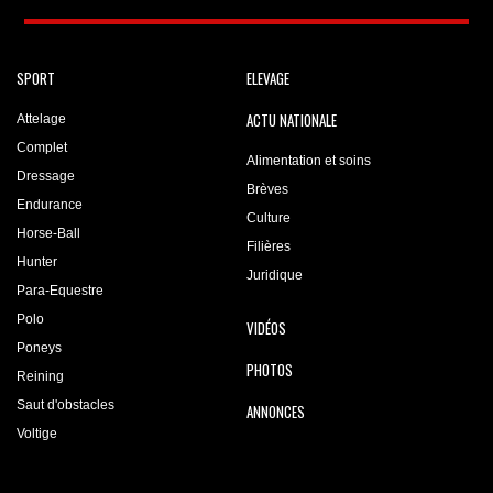
SPORT
ELEVAGE
ACTU NATIONALE
Attelage
Complet
Alimentation et soins
Dressage
Brèves
Endurance
Culture
Horse-Ball
Filières
Hunter
Juridique
Para-Equestre
Polo
VIDÉOS
Poneys
PHOTOS
Reining
Saut d'obstacles
ANNONCES
Voltige