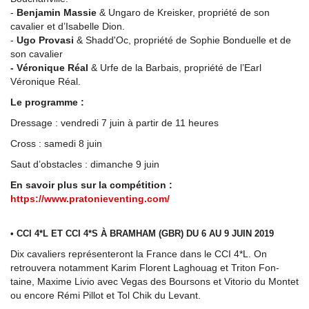
-
Benjamin Massie
& Ungaro de Kreisker, propriété de son
cavalier et d’Isabelle Dion.
-
Ugo Provasi
& Shadd'Oc, propriété de Sophie Bonduelle et de
son cavalier
- Véronique Réal
& Urfe de la Barbais, propriété de l’Earl
Véronique Réal.
Le programme :
Dressage : vendredi 7 juin à partir de 11 heures
Cross : samedi 8 juin
Saut d’obstacles : dimanche 9 juin
En savoir plus sur la compétition :
https://www.pratonieventing.com/
• CCI 4*L ET CCI 4*S À BRAMHAM (GBR) DU 6 AU 9 JUIN 2019
Dix cavaliers représenteront la France dans le CCI 4*L. On
retrouvera notamment Karim Florent Laghouag et Triton Fon-
taine, Maxime Livio avec Vegas des Boursons et Vitorio du Montet
ou encore Rémi Pillot et Tol Chik du Levant.