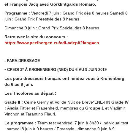
et François Jacq avec Gorklintgards Romaro.
Programme :
Vendredi 7 juin : Grand Prix dès 8 heures Samedi 8
juin : Grand Prix Freestyle dès 8 heures
Dimanche 9 juin : Grand Prix Spécial dès 8 heures
Retrouvez le site du concours :
https://www.peelbergen.eu/cdi-cdepi/?lang=en
- PARA-DRESSAGE
• CPEDI 3* À KRONENBERG (NED) DU 6 AU 9 JUIN 2019
Les para-dresseurs français ont rendez-vous à Kronenberg
du 6 au 9 juin.
Les Tricolores au départ :
Grade II :
Céline Gerny et Vol de Nuit de Breve*ENE-HN
Grade IV
:
Alexia Pittier et Frauenheld, membres du
Groupe 1
et Vladimir
Vinchon et Tarantino Fleuri.
Le programme :
Team test vendredi 7 juin à 8h30 / Individual test
: samedi 8 juin à 9 heures / Freestyle : dimanche 9 juin à 9