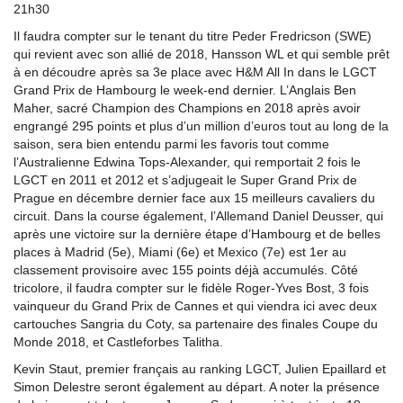
21h30
Il faudra compter sur le tenant du titre Peder Fredricson (SWE)
qui revient avec son allié de 2018, Hansson WL et qui semble prêt
à en découdre après sa 3e place avec H&M All In dans le LGCT
Grand Prix de Hambourg le week-end dernier. L’Anglais Ben
Maher, sacré Champion des Champions en 2018 après avoir
engrangé 295 points et plus d’un million d’euros tout au long de la
saison, sera bien entendu parmi les favoris tout comme
l’Australienne Edwina Tops-Alexander, qui remportait 2 fois le
LGCT en 2011 et 2012 et s’adjugeait le Super Grand Prix de
Prague en décembre dernier face aux 15 meilleurs cavaliers du
circuit. Dans la course également, l’Allemand Daniel Deusser, qui
après une victoire sur la dernière étape d’Hambourg et de belles
places à Madrid (5e), Miami (6e) et Mexico (7e) est 1er au
classement provisoire avec 155 points déjà accumulés. Côté
tricolore, il faudra compter sur le fidèle Roger-Yves Bost, 3 fois
vainqueur du Grand Prix de Cannes et qui viendra ici avec deux
cartouches Sangria du Coty, sa partenaire des finales Coupe du
Monde 2018, et Castleforbes Talitha.
Kevin Staut, premier français au ranking LGCT, Julien Epaillard et
Simon Delestre seront également au départ. A noter la présence