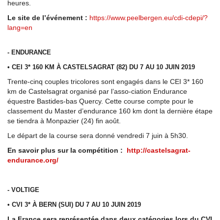
heures.
Le site de l’événement :
https://www.peelbergen.eu/cdi-cdepi/?
lang=en
- ENDURANCE
• CEI 3* 160 KM À CASTELSAGRAT (82) DU 7 AU 10 JUIN 2019
Trente-cinq couples tricolores sont engagés dans le CEI 3* 160
km de Castelsagrat organisé par l’asso-ciation Endurance
équestre Bastides-bas Quercy. Cette course compte pour le
classement du Master d’endurance 160 km dont la dernière étape
se tiendra à Monpazier (24) fin août.
Le départ de la course sera donné vendredi 7 juin à 5h30.
En savoir plus sur la compétition :
http://castelsagrat-
endurance.org/
- VOLTIGE
• CVI 3* À BERN (SUI) DU 7 AU 10 JUIN 2019
La France sera représentée dans deux catégories lors du CVI