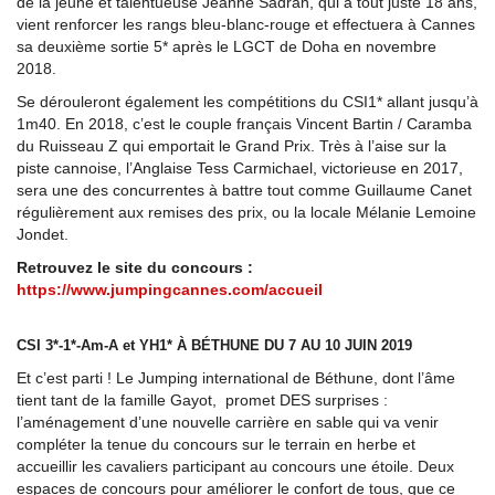
de la jeune et talentueuse Jeanne Sadran, qui à tout juste 18 ans,
vient renforcer les rangs bleu-blanc-rouge et effectuera à Cannes
sa deuxième sortie 5* après le LGCT de Doha en novembre
2018.
Se dérouleront également les compétitions du CSI1* allant jusqu’à
1m40. En 2018, c’est le couple français Vincent Bartin / Caramba
du Ruisseau Z qui emportait le Grand Prix. Très à l’aise sur la
piste cannoise, l’Anglaise Tess Carmichael, victorieuse en 2017,
sera une des concurrentes à battre tout comme Guillaume Canet
régulièrement aux remises des prix, ou la locale Mélanie Lemoine
Jondet.
Retrouvez le site du concours :
https://www.jumpingcannes.com/accueil
CSI 3*-1*-Am-A et YH1* À BÉTHUNE DU 7 AU 10 JUIN 2019
Et c’est parti ! Le Jumping international de Béthune, dont l’âme
tient tant de la famille Gayot, promet DES surprises :
l’aménagement d’une nouvelle carrière en sable qui va venir
compléter la tenue du concours sur le terrain en herbe et
accueillir les cavaliers participant au concours une étoile. Deux
espaces de concours pour améliorer le confort de tous, que ce