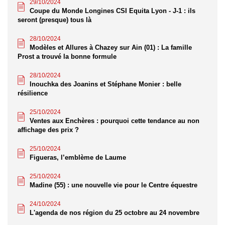
29/10/2024
Coupe du Monde Longines CSI Equita Lyon - J-1 : ils
seront (presque) tous là
28/10/2024
Modèles et Allures à Chazey sur Ain (01) : La famille
Prost a trouvé la bonne formule
28/10/2024
Inouchka des Joanins et Stéphane Monier : belle
résilience
25/10/2024
Ventes aux Enchères : pourquoi cette tendance au non
affichage des prix ?
25/10/2024
Figueras, l’emblème de Laume
25/10/2024
Madine (55) : une nouvelle vie pour le Centre équestre
24/10/2024
L'agenda de nos région du 25 octobre au 24 novembre