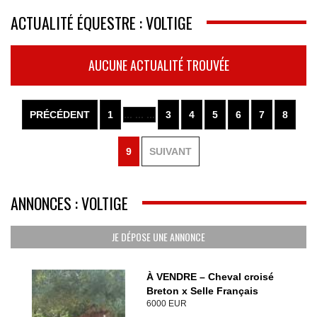
ACTUALITÉ ÉQUESTRE : VOLTIGE
AUCUNE ACTUALITÉ TROUVÉE
PRÉCÉDENT
1
... ... ...
3
4
5
6
7
8
9
SUIVANT
ANNONCES : VOLTIGE
JE DÉPOSE UNE ANNONCE
À VENDRE – Cheval croisé
Breton x Selle Français
6000 EUR