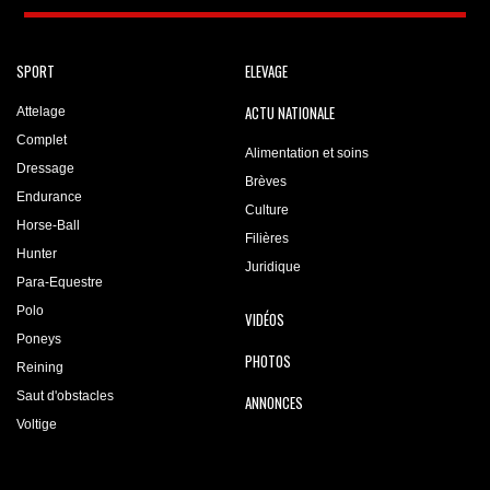
SPORT
ELEVAGE
ACTU NATIONALE
Attelage
Complet
Alimentation et soins
Dressage
Brèves
Endurance
Culture
Horse-Ball
Filières
Hunter
Juridique
Para-Equestre
Polo
VIDÉOS
Poneys
PHOTOS
Reining
Saut d'obstacles
ANNONCES
Voltige